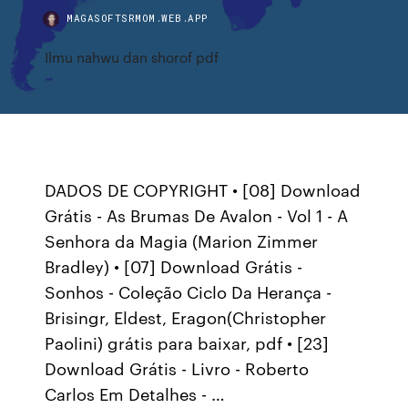
MAGASOFTSRMOM.WEB.APP
Ilmu nahwu dan shorof pdf
DADOS DE COPYRIGHT • [08] Download
Grátis - As Brumas De Avalon - Vol 1 - A
Senhora da Magia (Marion Zimmer
Bradley) • [07] Download Grátis -
Sonhos - Coleção Ciclo Da Herança -
Brisingr, Eldest, Eragon(Christopher
Paolini) grátis para baixar, pdf • [23]
Download Grátis - Livro - Roberto
Carlos Em Detalhes - …