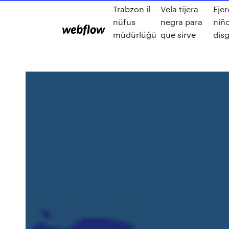
Trabzon il
Vela tijera
Ejer
nüfus
negra para
niñ
müdürlüğü
que sirve
disg