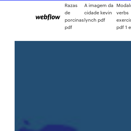
Razas
A imagem da
Modal
de
cidade kevin
verbs
porcinas
lynch pdf
exerci
pdf
pdf 1 