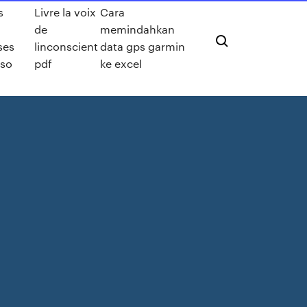
s
Livre la voix
Cara
de
memindahkan
ses
linconscient
data gps garmin
eso
pdf
ke excel