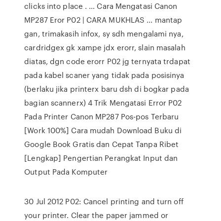
clicks into place . … Cara Mengatasi Canon
MP287 Eror P02 | CARA MUKHLAS ... mantap
gan, trimakasih infox, sy sdh mengalami nya,
cardridgex gk xampe jdx erorr, slain masalah
diatas, dgn code erorr P02 jg ternyata trdapat
pada kabel scaner yang tidak pada posisinya
(berlaku jika printerx baru dsh di bogkar pada
bagian scannerx) 4 Trik Mengatasi Error P02
Pada Printer Canon MP287 Pos-pos Terbaru
[Work 100%] Cara mudah Download Buku di
Google Book Gratis dan Cepat Tanpa Ribet
[Lengkap] Pengertian Perangkat Input dan
Output Pada Komputer
30 Jul 2012 P02: Cancel printing and turn off
your printer. Clear the paper jammed or