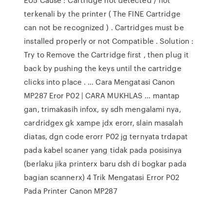
terkenali by the printer ( The FINE Cartridge
can not be recognized ) . Cartridges must be
installed properly or not Compatible . Solution :
Try to Remove the Cartridge first , then plug it
back by pushing the keys until the cartridge
clicks into place . … Cara Mengatasi Canon
MP287 Eror P02 | CARA MUKHLAS ... mantap
gan, trimakasih infox, sy sdh mengalami nya,
cardridgex gk xampe jdx erorr, slain masalah
diatas, dgn code erorr P02 jg ternyata trdapat
pada kabel scaner yang tidak pada posisinya
(berlaku jika printerx baru dsh di bogkar pada
bagian scannerx) 4 Trik Mengatasi Error P02
Pada Printer Canon MP287