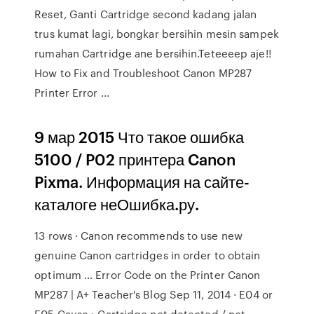
Reset, Ganti Cartridge second kadang jalan
trus kumat lagi, bongkar bersihin mesin sampek
rumahan Cartridge ane bersihin.Teteeeep aje!!
How to Fix and Troubleshoot Canon MP287
Printer Error ...
9 мар 2015 Что такое ошибка
5100 / P02 принтера Canon
Pixma. Информация на сайте-
каталоге неОшибка.ру.
13 rows · Canon recommends to use new
genuine Canon cartridges in order to obtain
optimum … Error Code on the Printer Canon
MP287 | A+ Teacher's Blog Sep 11, 2014 · E04 or
E05 Cause : Cartridge not detected / not