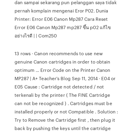
dan sampai sekarang pun pelanggan saya tidak
pernah komplain mengenai Eror P02. Dunia
Printer: Error E06 Canon Mp287 Cara Reset
Error E06 Canon Mp287 mp287 ขึ้น p02 แก้ไข
อย่างไรดี | | Com250
13 rows · Canon recommends to use new
genuine Canon cartridges in order to obtain
optimum … Error Code on the Printer Canon
MP287 | A+ Teacher's Blog Sep 11, 2014 · E04 or
E05 Cause : Cartridge not detected / not
terkenali by the printer ( The FINE Cartridge
can not be recognized ) . Cartridges must be
installed properly or not Compatible . Solution :
Try to Remove the Cartridge first , then plug it
back by pushing the keys until the cartridge