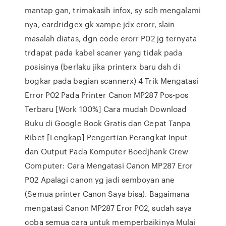
mantap gan, trimakasih infox, sy sdh mengalami
nya, cardridgex gk xampe jdx erorr, slain
masalah diatas, dgn code erorr P02 jg ternyata
trdapat pada kabel scaner yang tidak pada
posisinya (berlaku jika printerx baru dsh di
bogkar pada bagian scannerx) 4 Trik Mengatasi
Error P02 Pada Printer Canon MP287 Pos-pos
Terbaru [Work 100%] Cara mudah Download
Buku di Google Book Gratis dan Cepat Tanpa
Ribet [Lengkap] Pengertian Perangkat Input
dan Output Pada Komputer Boedjhank Crew
Computer: Cara Mengatasi Canon MP287 Eror
P02 Apalagi canon yg jadi semboyan ane
(Semua printer Canon Saya bisa). Bagaimana
mengatasi Canon MP287 Eror P02, sudah saya
coba semua cara untuk memperbaikinya Mulai