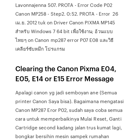
Lavonnajenna 507. PROTA - Error Code P02
Canon MP258 - Step2. 0:52. PROTA - Error 26
เม.ย. 2012 tuk on Driver Canon PIXMA MP145
สำหรับ Windows 7 64 bit เพื่อใช้งาน; อ้วนแบบ
ไทยๆ on Canon mp287 error P07 E08 และวิธี
เคลียร์ซับหมึก โปรแกรม
Clearing the Canon Pixma E04,
E05, E14 or E15 Error Message
Apalagi canon yg jadi semboyan ane (Semua
printer Canon Saya bisa). Bagaimana mengatasi
Canon MP287 Eror P02, sudah saya coba semua
cara untuk memperbaikinya Mulai Reset, Ganti
Cartridge second kadang jalan trus kumat lagi,
bongkar bersihin mesin sampek rumahan