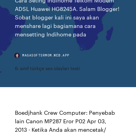
ADSL Huawei HG8245A. Salam Blogger!
Sobat blogger kali ini saya akan
menshare lagi bagiamana cara
mensetting Indihome pada
MAGASOFTSRMOM.WEB.APP
6. sınıf türkçe ses olayları testi
Boedjhank Crew Computer: Penyebab
lain Canon MP287 Eror P02 Apr 03,
2013 · Ketika Anda akan mencetak/