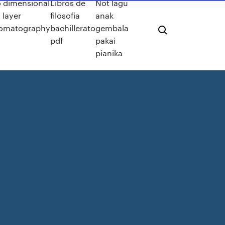
 dimensional
Libros de
Not lagu
 layer
filosofia
anak
omatography
bachillerato
gembala
pdf
pakai
pianika