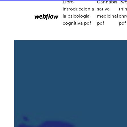
Libro
Cannabis
Two
introduccion a
sativa
thin
la psicologia
medicinal
chr
cognitiva pdf
pdf
pdf