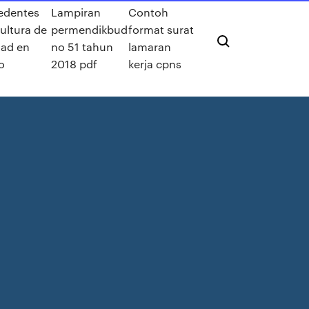
edentes
Lampiran
Contoh
cultura de
permendikbud
format surat
dad en
no 51 tahun
lamaran
o
2018 pdf
kerja cpns