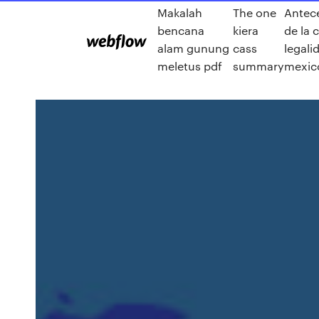
Makalah
The one
Antec
bencana
kiera
de la 
alam gunung
cass
legali
meletus pdf
summary
mexic