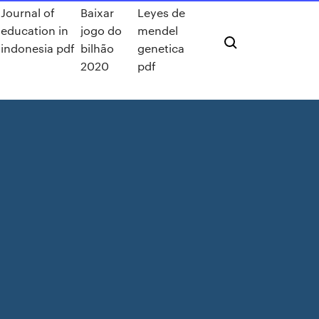
Journal of
Baixar
Leyes de
education in
jogo do
mendel
indonesia pdf
bilhão
genetica
2020
pdf