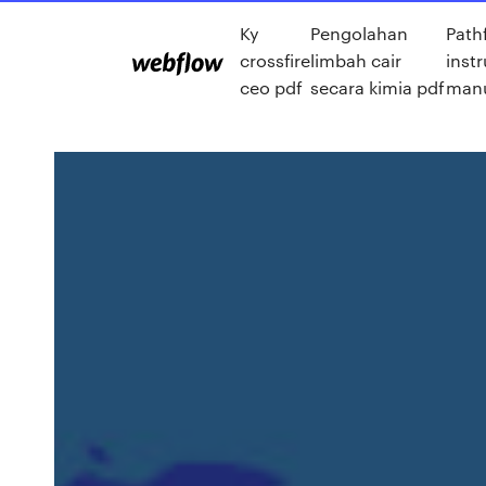
Ky
Pengolahan
Path
crossfire
limbah cair
inst
ceo pdf
secara kimia pdf
manu