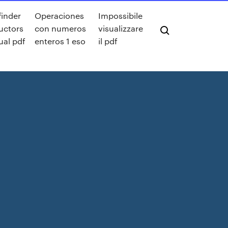
finder
Operaciones
Impossibile
ructors
con numeros
visualizzare
al pdf
enteros 1 eso
il pdf